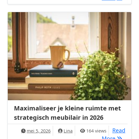
Maximaliseer je kleine ruimte met
strategisch meubilair in 2026
Read
mei 5, 2026
Lina
164 views
Maximalis
More