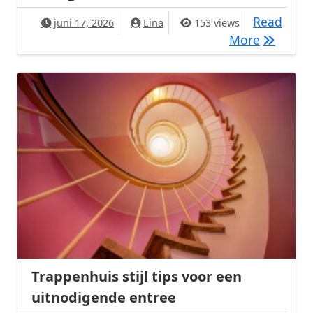
Read
juni 17, 2026
Lina
153 views
Bohemien
More
Trappenhuis stijl tips voor een
uitnodigende entree