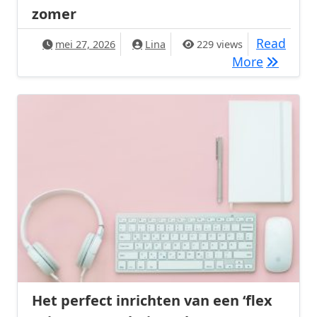
zomer
Read
mei 27, 2026
Lina
229 views
Rotan en
More
Het perfect inrichten van een ‘flex