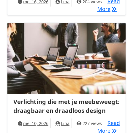
Read
mei 16, 2026
Lina
204 views
Duurzaam
More
Verlichting die met je meebeweegt:
draagbaar en draadloos design
Read
mei 10, 2026
Lina
227 views
Verlicht
More