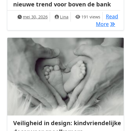
nieuwe trend voor boven de bank
Read
mei 30, 2026
Lina
191 views
Aluminiu
More
Veiligheid in design: kindvriendelijke