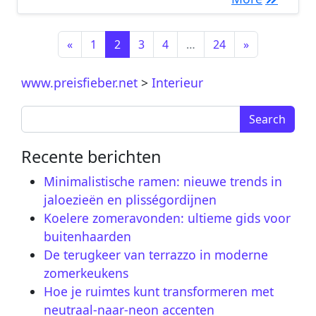
Berichtnavigatie
«
1
2
3
4
…
24
»
www.preisfieber.net
>
Interieur
Search for:
Recente berichten
Minimalistische ramen: nieuwe trends in
jaloezieën en plisségordijnen
Koelere zomeravonden: ultieme gids voor
buitenhaarden
De terugkeer van terrazzo in moderne
zomerkeukens
Hoe je ruimtes kunt transformeren met
neutraal-naar-neon accenten