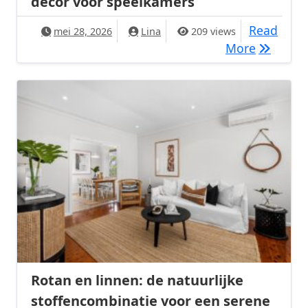
decor voor speelkamers
Read
mei 28, 2026
Lina
209 views
Veilighei
More
Rotan en linnen: de natuurlijke
stoffencombinatie voor een serene