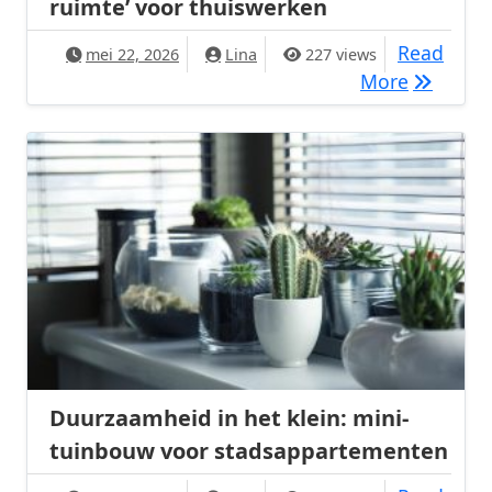
ruimte’ voor thuiswerken
Read
mei 22, 2026
Lina
227 views
Het perfe
More
Duurzaamheid in het klein: mini-
tuinbouw voor stadsappartementen