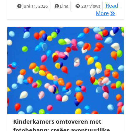
Read
juni 11, 2026
Lina
287 views
Trappenhu
More
Kinderkamers omtoveren met
fotobehang: creëer avontuurlijke