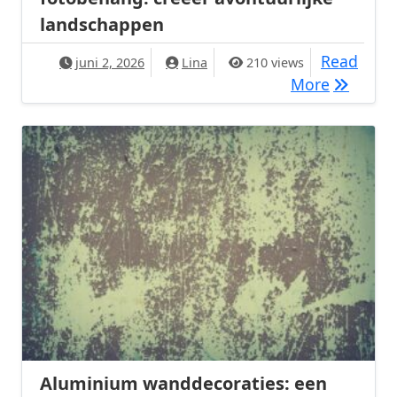
landschappen
Read
juni 2, 2026
Lina
210 views
Kinderka
More
Aluminium wanddecoraties: een