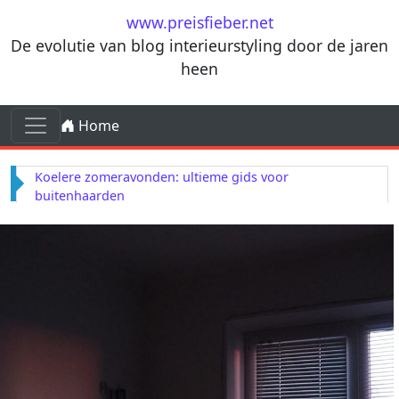
Ga naar de inhoud
www.preisfieber.net
De evolutie van blog interieurstyling door de jaren
heen
Ga naar de inhoud
Home
Hoofdnavigatie
Koelere zomeravonden: ultieme gids voor
buitenhaarden