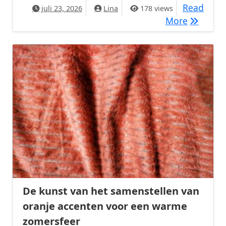
Read
juli 23, 2026
Lina
178 views
De invlo
More
De kunst van het samenstellen van
oranje accenten voor een warme
zomersfeer