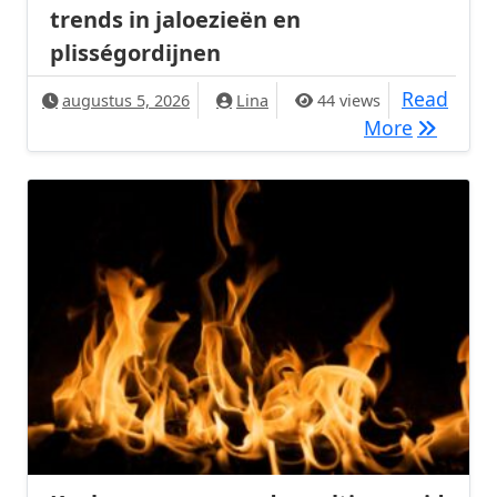
trends in jaloezieën en
plisségordijnen
Read
augustus 5, 2026
Lina
44 views
Minimalis
More