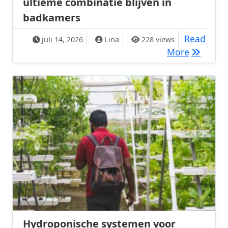
ultieme combinatie blijven in
badkamers
Read
juli 14, 2026
Lina
228 views
Waarom m
More
Hydroponische systemen voor