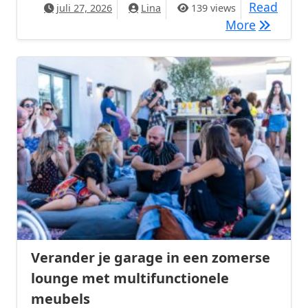
Read
juli 27, 2026
Lina
139 views
Hoe je r
More
Verander je garage in een zomerse
lounge met multifunctionele
meubels