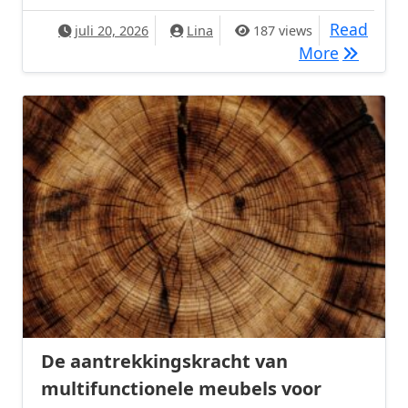
Read
juli 20, 2026
Lina
187 views
De kunst
More
De aantrekkingskracht van
multifunctionele meubels voor