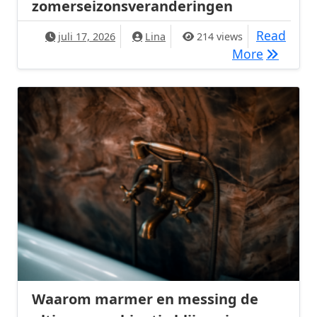
zomerseizonsveranderingen
Read
juli 17, 2026
Lina
214 views
De aantr
More
Waarom marmer en messing de