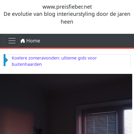
Ga naar de inhoud
www.preisfieber.net
De evolutie van blog interieurstyling door de jaren
heen
Ga naar de inhoud
Home
Hoofdnavigatie
De terugkeer van terrazzo in moderne zomerkeukens