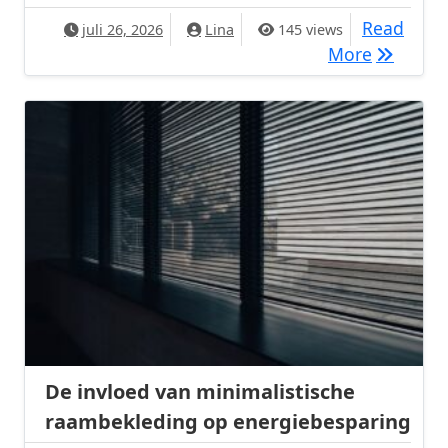
Read
juli 26, 2026
Lina
145 views
Verander
More
De invloed van minimalistische
raambekleding op energiebesparing