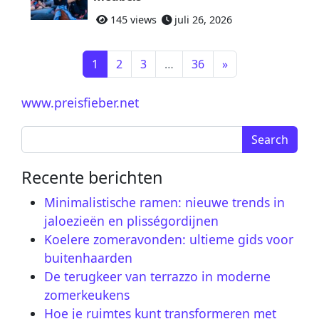
145 views
juli 26, 2026
Berichtnavigatie
1
2
3
…
36
»
www.preisfieber.net
Search for:
Recente berichten
Minimalistische ramen: nieuwe trends in
jaloezieën en plisségordijnen
Koelere zomeravonden: ultieme gids voor
buitenhaarden
De terugkeer van terrazzo in moderne
zomerkeukens
Hoe je ruimtes kunt transformeren met