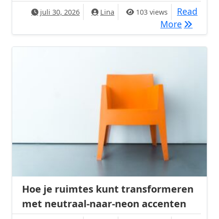
Read
juli 30, 2026
Lina
103 views
De terug
More
Hoe je ruimtes kunt transformeren
met neutraal-naar-neon accenten