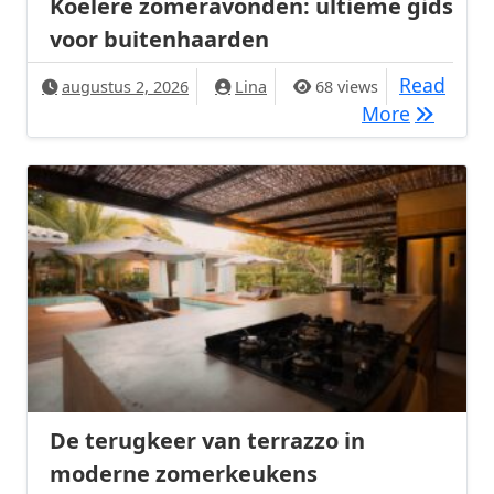
Koelere zomeravonden: ultieme gids
voor buitenhaarden
Read
augustus 2, 2026
Lina
68 views
Koelere 
More
De terugkeer van terrazzo in
moderne zomerkeukens