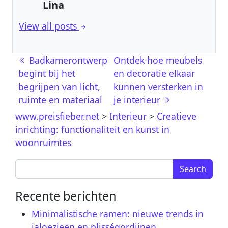
Lina
View all posts
Berichtnavigatie
Badkamerontwerp
Ontdek hoe meubels
begint bij het
en decoratie elkaar
begrijpen van licht,
kunnen versterken in
ruimte en materiaal
je interieur
www.preisfieber.net
>
Interieur
>
Creatieve
inrichting: functionaliteit en kunst in
woonruimtes
Search for:
Recente berichten
Minimalistische ramen: nieuwe trends in
jaloezieën en plisségordijnen