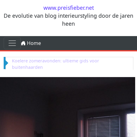
Ga naar de inhoud
www.preisfieber.net
De evolutie van blog interieurstyling door de jaren
heen
Ga naar de inhoud
Home
Hoofdnavigatie
De terugkeer van terrazzo in moderne zomerkeukens