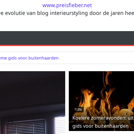
www.preisfieber.net
e evolutie van blog interieurstyling door de jaren he
eme gids voor buitenhaarden
TUIN
Koelere zomeravonden: ul
gids voor buitenhaarden