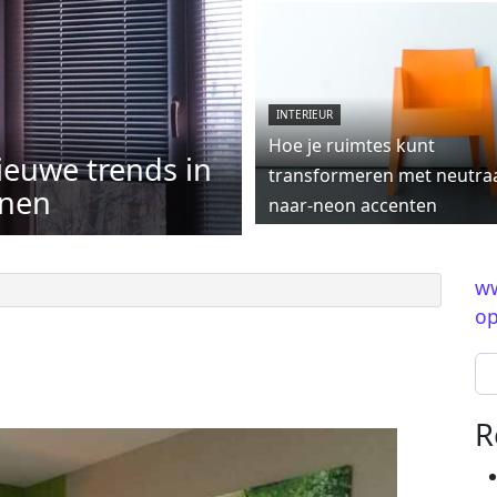
INTERIEUR
Hoe je ruimtes kunt
ieuwe trends in
transformeren met neutraa
jnen
naar-neon accenten
ww
op
Se
R