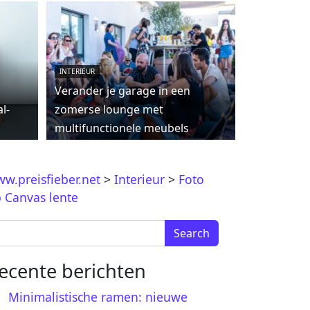
INTERIEUR
Verander je garage in een
l-
zomerse lounge met
multifunctionele meubels
w.preisfieber.net
>
Interieur
>
Foto
 Canvas lente
arch for:
ecente berichten
Minimalistische ramen: nieuwe