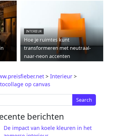
INTERIEUR
Hoe je ruimtes kunt
in
transformeren met neutraal-
naar-neon accenten
w.preisfieber.net
>
Interieur
>
tocollage op canvas
arch for:
ecente berichten
De impact van koele kleuren in het
zomerse interieur