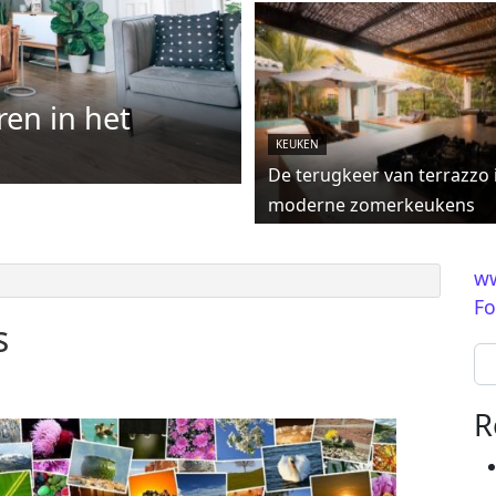
ren in het
KEUKEN
De terugkeer van terrazzo 
moderne zomerkeukens
ww
Fo
s
Se
R