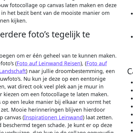
jouw fotocollage op canvas laten maken en deze
ct in het bezit bent van de mooiste manier om
nen kijken.
dere foto’s tegelijk te
r voegen om er één geheel van te kunnen maken.
oto’s (
Foto auf Leinwand Reisen
), (
Foto auf
C
Landschaft
) naar jullie droombestemming, een
rouwfoto’s. Nu kun je deze op een eentonige
, wat direct ook veel plek aan je muur in
r kiezen om een fotocollage te laten maken.
’s op een leuke manier bij elkaar en vormt het
 zet. Mooie herinneringen blijven hierdoor
p canvas (
Inspirationen Leinwand
) laat zetten.
ed beschermd tegen schade. Je kunt er op deze
je verhuizen, dan kun je de collage eenvoudig