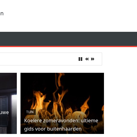
en
euwe
TUIN
Koelere zomeravonden: ultieme
gids voor buitenhaarden