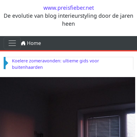
Ga naar de inhoud
www.preisfieber.net
De evolutie van blog interieurstyling door de jaren
heen
Ga naar de inhoud
Home
Hoofdnavigatie
Koelere zomeravonden: ultieme gids voor
buitenhaarden