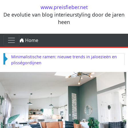
Ga naar de inhoud
www.preisfieber.net
De evolutie van blog interieurstyling door de jaren
heen
Ga naar de inhoud
Home
Hoofdnavigatie
Minimalistische ramen: nieuwe trends in jaloezieën en
plisségordijnen