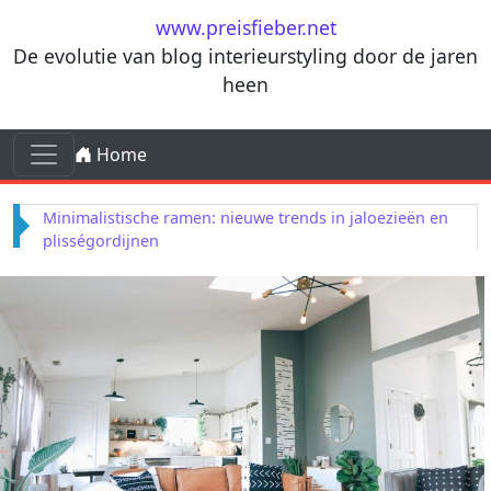
Ga naar de inhoud
www.preisfieber.net
De evolutie van blog interieurstyling door de jaren
heen
Ga naar de inhoud
Home
Hoofdnavigatie
Koelere zomeravonden: ultieme gids voor
buitenhaarden