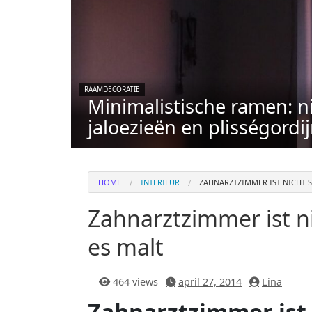
RAAMDECORATIE
Minimalistische ramen: n
jaloezieën en plisségordi
HOME
INTERIEUR
ZAHNARZTZIMMER IST NICHT 
Zahnarztzimmer ist n
es malt
464 views
april 27, 2014
Lina
Zahnarztzimmer ist 