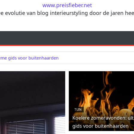
www.preisfieber.net
e evolutie van blog interieurstyling door de jaren he
eme gids voor buitenhaarden
TUIN
Koelere zomeravonden: ul
gids voor buitenhaarden