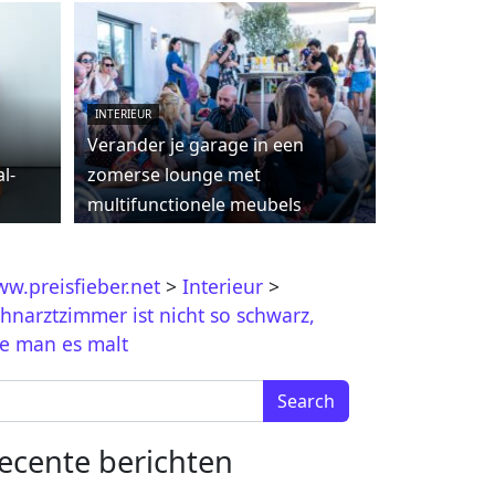
INTERIEUR
Verander je garage in een
l-
zomerse lounge met
multifunctionele meubels
w.preisfieber.net
>
Interieur
>
hnarztzimmer ist nicht so schwarz,
e man es malt
arch for:
ecente berichten