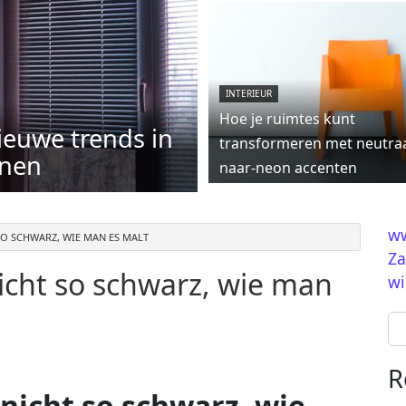
INTERIEUR
Hoe je ruimtes kunt
ieuwe trends in
transformeren met neutraa
jnen
naar-neon accenten
ww
SO SCHWARZ, WIE MAN ES MALT
Za
icht so schwarz, wie man
wi
Se
R
nicht so schwarz, wie