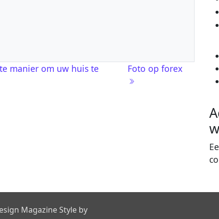
nte manier om uw huis te
Foto op forex
A
w
Ee
co
esign Magazine Style by