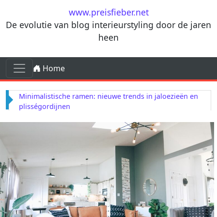
Ga naar de inhoud
www.preisfieber.net
De evolutie van blog interieurstyling door de jaren
heen
Ga naar de inhoud
Home
Hoofdnavigatie
Minimalistische ramen: nieuwe trends in jaloezieën en
plisségordijnen