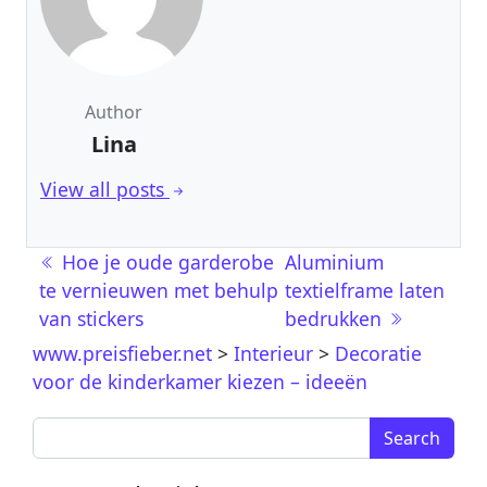
Author
Lina
View all posts
Berichtnavigatie
Hoe je oude garderobe
Aluminium
te vernieuwen met behulp
textielframe laten
van stickers
bedrukken
www.preisfieber.net
>
Interieur
>
Decoratie
voor de kinderkamer kiezen – ideeën
Search for: