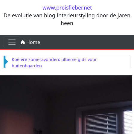
Ga naar de inhoud
www.preisfieber.net
De evolutie van blog interieurstyling door de jaren
heen
Ga naar de inhoud
Home
Hoofdnavigatie
Koelere zomeravonden: ultieme gids voor
buitenhaarden