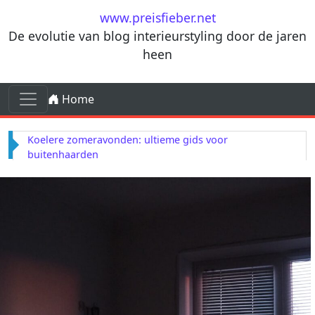
Ga naar de inhoud
www.preisfieber.net
De evolutie van blog interieurstyling door de jaren
heen
Ga naar de inhoud
Home
Hoofdnavigatie
Koelere zomeravonden: ultieme gids voor
buitenhaarden